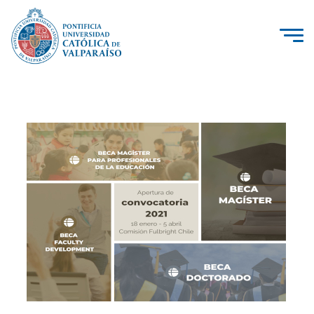
La Universidad
Investigación, Creación e Innovación
PUCV Internacional
Vinculación con el Medio
Admisión
Pregrado
Postgrado
Formación Continua