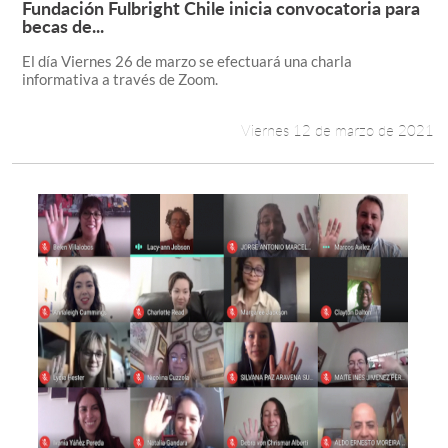
Fundación Fulbright Chile inicia convocatoria para
Leer más +
becas de...
Estudiantes
El día Viernes 26 de marzo se efectuará una charla
informativa a través de Zoom.
Académicos
Funcionarios
Viernes 12 de marzo de 2021
Alumni
English