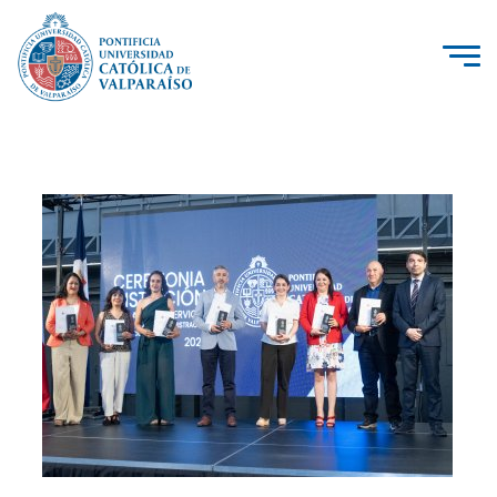
La Universidad
Investigación, Creación e Innovación
PUCV Internacional
Vinculación con el Medio
Admisión
Pregrado
Postgrado
Formación Continua