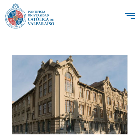
La Universidad
Investigación, Creación e Innovación
PUCV Internacional
Vinculación con el Medio
Admisión
Pregrado
Postgrado
Formación Continua