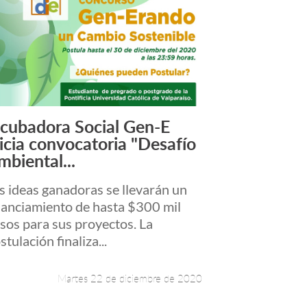
ncubadora Social Gen-E
Leer más +
nicia convocatoria "Desafío
mbiental...
s ideas ganadoras se llevarán un
nanciamiento de hasta $300 mil
sos para sus proyectos. La
stulación finaliza...
Martes 22 de diciembre de 2020