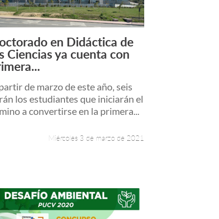
octorado en Didáctica de
Leer más +
as Ciencias ya cuenta con
imera...
partir de marzo de este año, seis
rán los estudiantes que iniciarán el
mino a convertirse en la primera...
Miércoles 3 de marzo de 2021