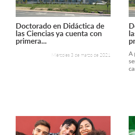
Doctorado en Didáctica de
D
Leer más +
las Ciencias ya cuenta con
l
primera...
pr
A 
Miércoles 3 de marzo de 2021
se
ca