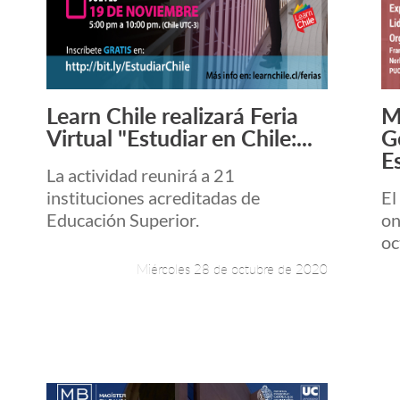
Learn Chile realizará Feria
M
Leer más +
Virtual "Estudiar en Chile:...
G
Es
La actividad reunirá a 21
instituciones acreditadas de
El
Educación Superior.
on
oc
Miércoles 28 de octubre de 2020