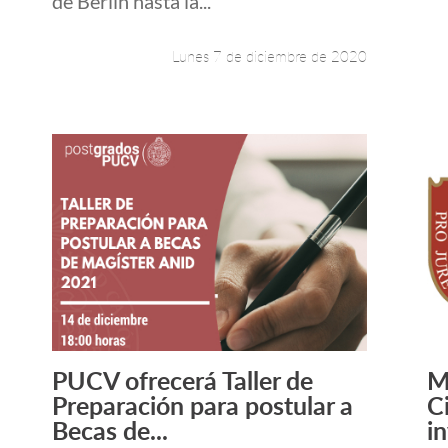
de Berlín hasta la...
Lunes 7 de diciembre de 2020
PUCV ofrecerá Taller de
M
Leer más +
Preparación para postular a
C
Becas de...
in