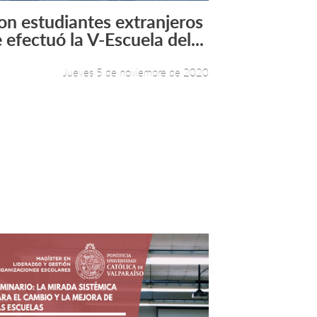
on estudiantes extranjeros
Leer más +
 efectuó la V-Escuela del...
Jueves 5 de noviembre de 2020