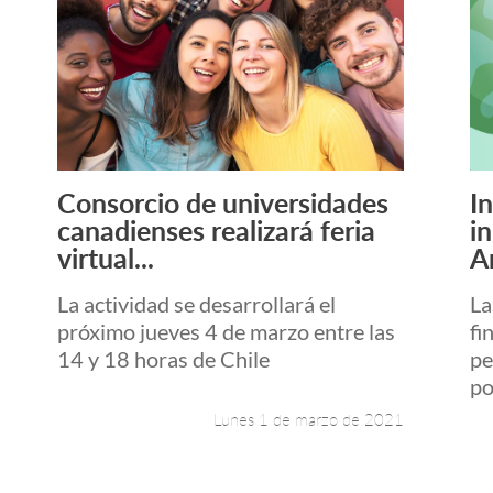
Consorcio de universidades
I
Leer más +
canadienses realizará feria
i
virtual...
A
La actividad se desarrollará el
La
próximo jueves 4 de marzo entre las
fi
14 y 18 horas de Chile
pe
po
Lunes 1 de marzo de 2021