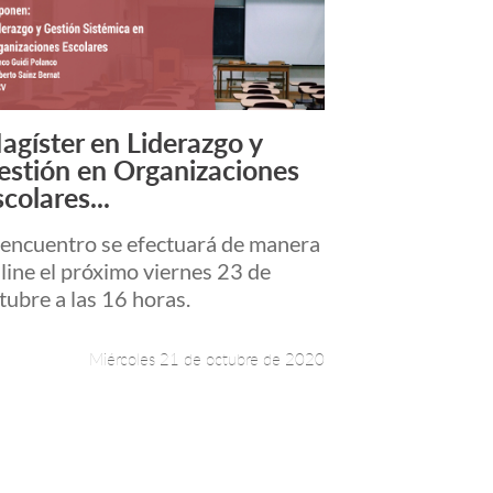
agíster en Liderazgo y
Leer más +
estión en Organizaciones
colares...
 encuentro se efectuará de manera
line el próximo viernes 23 de
tubre a las 16 horas.
Miércoles 21 de octubre de 2020