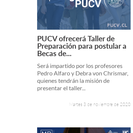
PUCV ofrecerá Taller de
Leer más +
Preparación para postular a
Becas de...
Será impartido por los profesores
Pedro Alfaro y Debra von Chrismar,
quienes tendrán la misión de
presentar el taller...
Martes 3 de noviembre de 2020