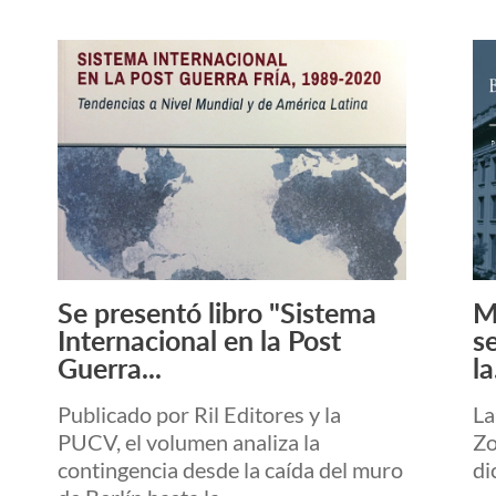
Se presentó libro "Sistema
M
Leer más +
Internacional en la Post
s
Guerra...
la
Publicado por Ril Editores y la
La
PUCV, el volumen analiza la
Zo
contingencia desde la caída del muro
di