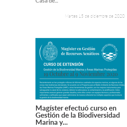
Casa de...
Martes 15 de diciembre de 2020
Magíster efectuó curso en
Leer más +
Gestión de la Biodiversidad
Marina y...