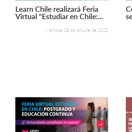
Learn Chile realizará Feria
C
Leer más +
Virtual "Estudiar en Chile:...
se
Miércoles 28 de octubre de 2020