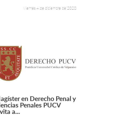
Viernes 4 de diciembre de 2020
agíster en Derecho Penal y
Leer más +
iencias Penales PUCV
vita a...