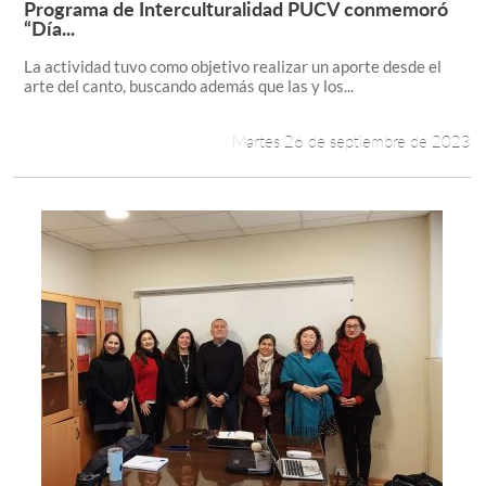
Programa de Interculturalidad PUCV conmemoró
Leer más +
“Día...
Estudiantes
La actividad tuvo como objetivo realizar un aporte desde el
arte del canto, buscando además que las y los...
Académicos
Funcionarios
Martes 26 de septiembre de 2023
Alumni
English