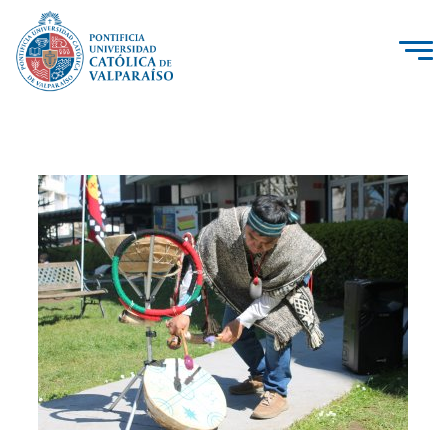
La Universidad
Investigación, Creación e Innovación
PUCV Internacional
Vinculación con el Medio
Admisión
Pregrado
Postgrado
Formación Continua