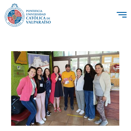
La Universidad
Investigación, Creación e Innovación
PUCV Internacional
Vinculación con el Medio
Admisión
Pregrado
Postgrado
Formación Continua