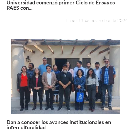
Universidad comenzó primer Ciclo de Ensayos
Leer más +
PAES con...
Estudiantes
Lunes 11 de noviembre de 2024
Académicos
Funcionarios
Alumni
English
Dan a conocer los avances institucionales en
Leer más +
interculturalidad