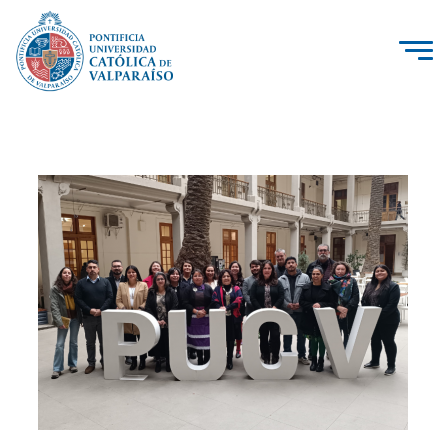
La Universidad
Investigación, Creación e Innovación
PUCV Internacional
Vinculación con el Medio
Admisión
Pregrado
Postgrado
Formación Continua