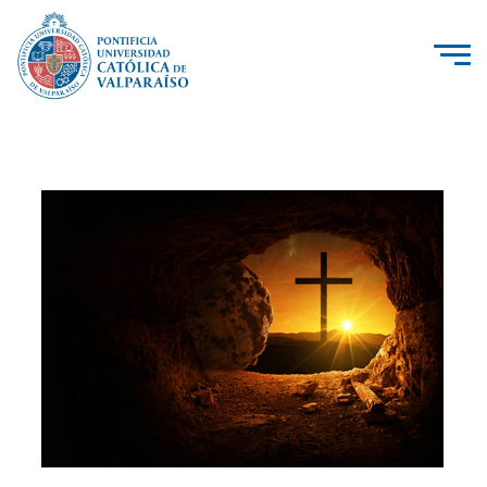
La Universidad
Investigación, Creación e Innovación
PUCV Internacional
Vinculación con el Medio
Admisión
Pregrado
Postgrado
Formación Continua