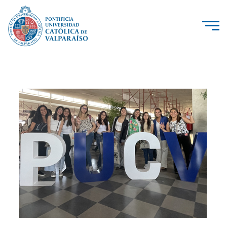
La Universidad
Investigación, Creación e Innovación
PUCV Internacional
Vinculación con el Medio
Admisión
Pregrado
Postgrado
Formación Continua