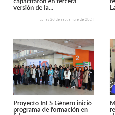
capacitaron en tercera
f
versión de la...
L
Lunes 30 de septiembre de 2024
Proyecto InES Género inició
M
Leer más +
programa de formación en
r