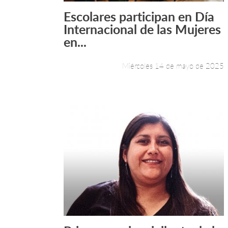
Escolares participan en Día
Leer más +
Internacional de las Mujeres
en...
Miércoles 14 de mayo de 2025