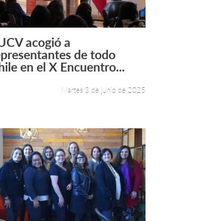
UCV acogió a
Leer más +
epresentantes de todo
hile en el X Encuentro...
Martes 3 de junio de 2025