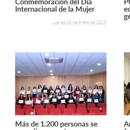
Conmemoración del Día
P
Leer más +
Internacional de la Mujer
e
g
Jueves 30 de enero de 2025
Más de 1.200 personas se
A
Leer más +