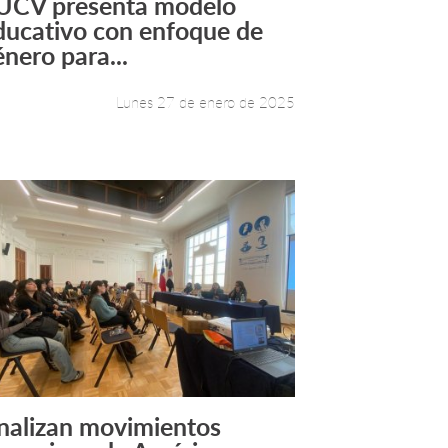
UCV presenta modelo
Leer más +
ducativo con enfoque de
énero para...
Lunes 27 de enero de 2025
nalizan movimientos
Leer más +