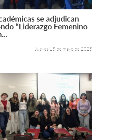
cadémicas se adjudican
Leer más +
ondo “Liderazgo Femenino
...
Jueves 15 de mayo de 2025