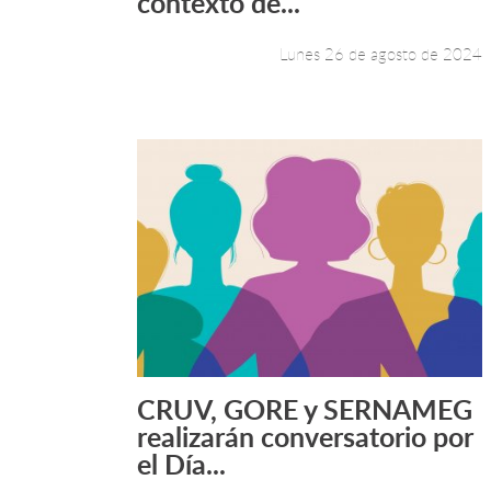
contexto de...
Lunes 26 de agosto de 2024
CRUV, GORE y SERNAMEG
Leer más +
realizarán conversatorio por
el Día...