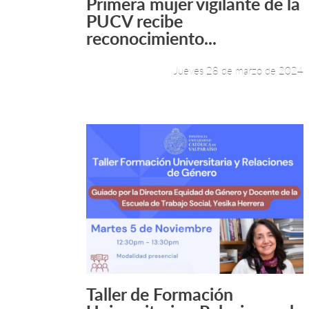
Primera mujer vigilante de la
Leer más +
PUCV recibe
reconocimiento...
Jueves 28 de marzo de 2024
Taller de Formación
Leer más +