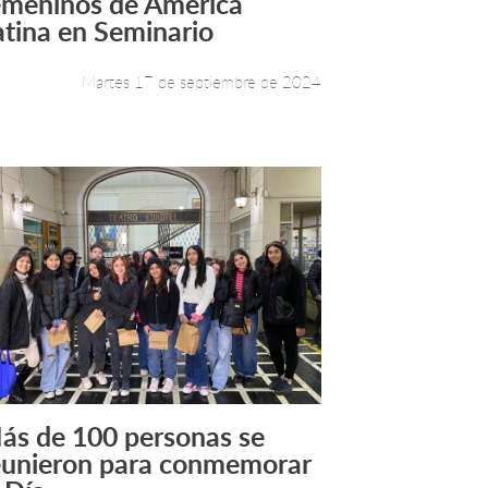
emeninos de América
atina en Seminario
Martes 17 de septiembre de 2024
ás de 100 personas se
Leer más +
eunieron para conmemorar