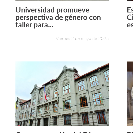
Universidad promueve
E
Leer más +
perspectiva de género con
C
taller para...
es
Viernes 2 de mayo de 2025