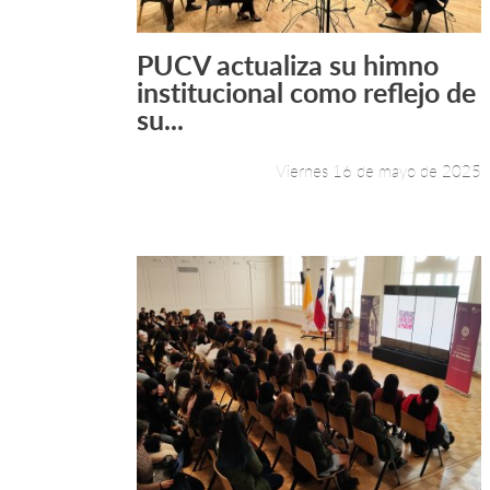
PUCV actualiza su himno
Leer más +
institucional como reflejo de
su...
Viernes 16 de mayo de 2025