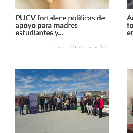
PUCV fortalece políticas de
A
Leer más +
apoyo para madres
f
estudiantes y...
en
Martes 20 de mayo de 2025