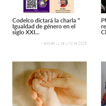
Codelco dictará la charla "
P
Leer más +
Igualdad de género en el
r
siglo XXI...
C
Miércoles 11 de junio de 2025