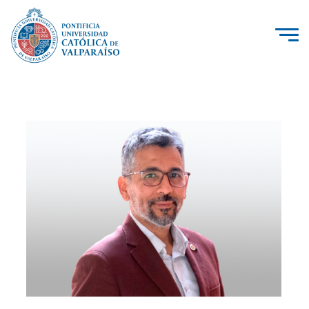
La Universidad
Investigación, Creación e Innovación
PUCV Internacional
Vinculación con el Medio
Admisión
Pregrado
Postgrado
Formación Continua