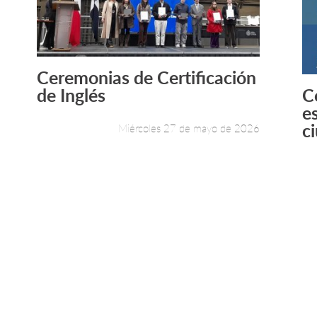
Ceremonias de Certificación
Leer más +
de Inglés
C
e
c
Miércoles 27 de mayo de 2026