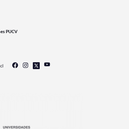
nes PUCV
cl