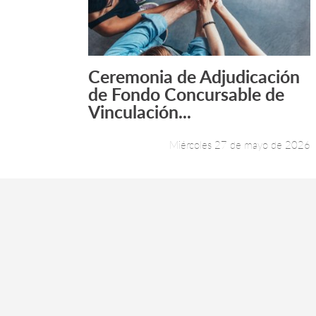
Ceremonia de Adjudicación
Leer más +
de Fondo Concursable de
Vinculación...
Miércoles 27 de mayo de 2026