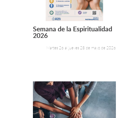
Semana de la Espiritualidad
Leer más +
2026
Martes 26 al jueves 28 de mayo de 2026