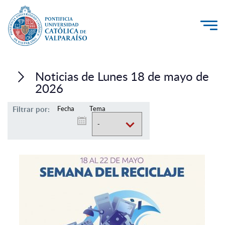
La Universidad
Noticias de Lunes 18 de mayo de
Investigación, Creación e Innovación
2026
PUCV Internacional
Filtrar por:
Fecha
Tema
Vinculación con el Medio
Admisión
Pregrado
Postgrado
Formación Continua