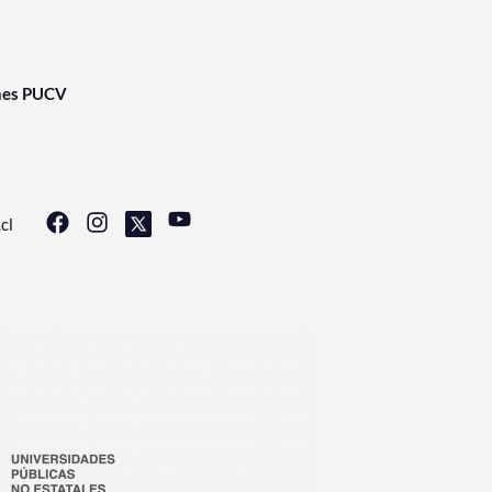
nes PUCV
cl