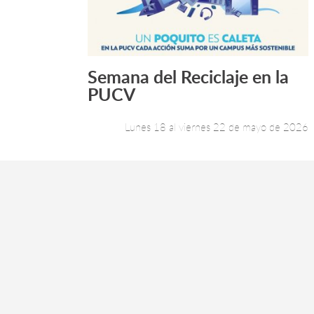
Semana del Reciclaje en la
Leer más +
PUCV
Lunes 18 al viernes 22 de mayo de 2026