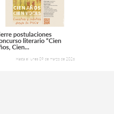
ierre postulaciones
Leer más +
oncurso literario “Cien
ños, Cien...
Hasta el lunes 09 de marzo de 2026