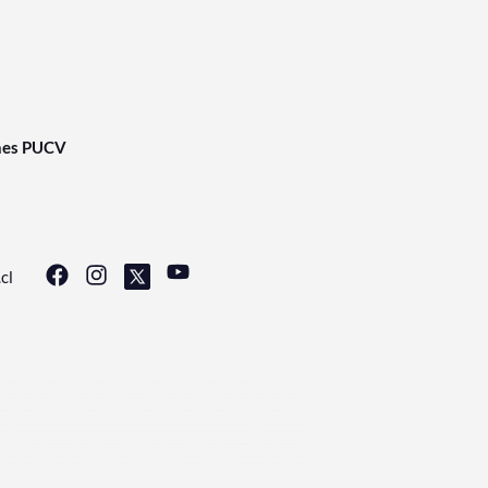
nes PUCV
cl