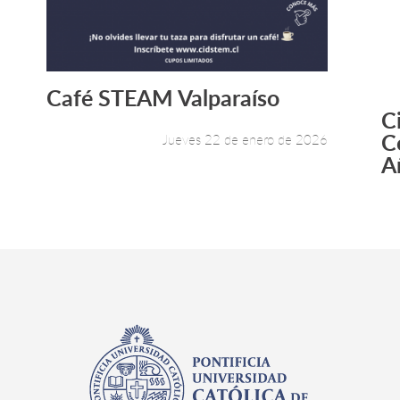
Café STEAM Valparaíso
Leer más +
C
C
Jueves 22 de enero de 2026
A