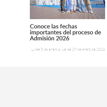
Conoce las fechas
Leer más +
importantes del proceso de
Admisión 2026
Lunes 5 de enero al jueves 29 de enero de 2026