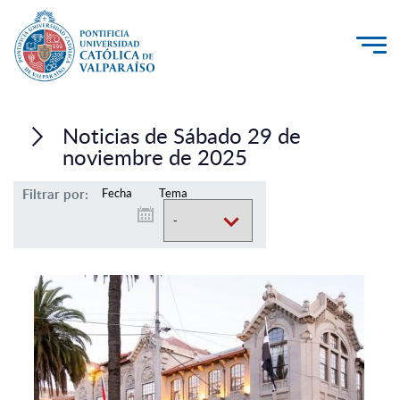
La Universidad
Noticias de Sábado 29 de
Investigación, Creación e Innovación
noviembre de 2025
PUCV Internacional
Filtrar por:
Fecha
Tema
Vinculación con el Medio
Admisión
Pregrado
Postgrado
Formación Continua