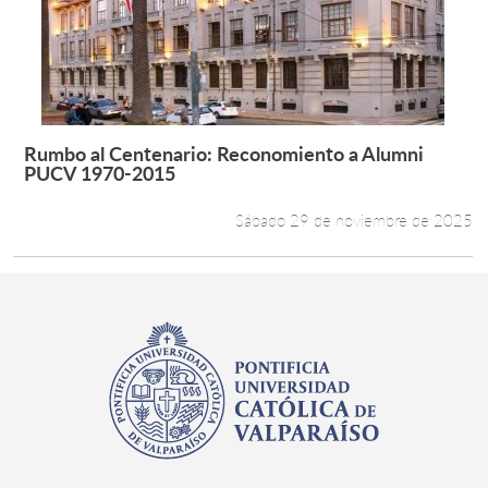
Estudiantes
Académicos
Funcionarios
Rumbo al Centenario: Reconomiento a Alumni
Leer más +
PUCV 1970-2015
Alumni
Sábado 29 de noviembre de 2025
English