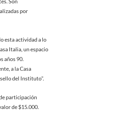
tes. Son
alizadas por
o esta actividad a lo
sa Italia, un espacio
os años 90.
nte, a la Casa
ello del Instituto".
 de participación
 valor de $15.000.