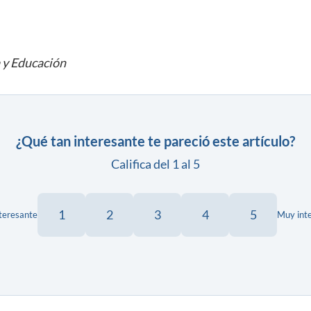
a y Educación
¿Qué tan interesante te pareció este artículo?
Califica del 1 al 5
1
2
3
4
5
teresante
Muy int