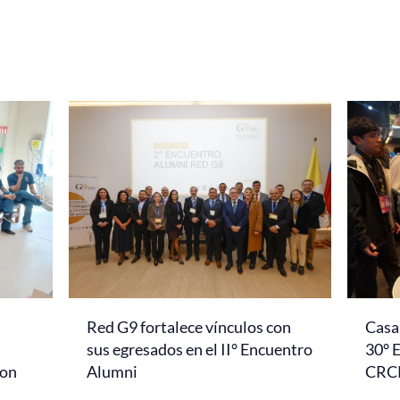
Red G9 fortalece vínculos con
Casa 
l
sus egresados en el II° Encuentro
30° 
con
Alumni
CRC