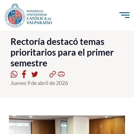
Click acá para ir directamente al contenido
La Universidad
Rectoría destacó temas
prioritarios para el primer
Investigación, Creación e Innovación
semestre
PUCV Internacional
Vinculación con el Medio
Jueves 9 de abril de 2026
Admisión
Pregrado
Postgrado
Formación Continua