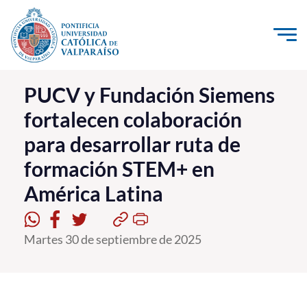
Click acá para ir directamente al contenido
La Universidad
PUCV y Fundación Siemens
fortalecen colaboración
Investigación, Creación e Innovación
para desarrollar ruta de
PUCV Internacional
formación STEM+ en
Vinculación con el Medio
América Latina
Admisión
Martes 30 de septiembre de 2025
Pregrado
Postgrado
Formación Continua