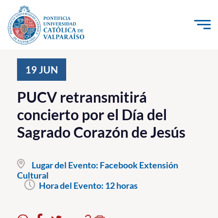
Click acá para ir directamente al contenido
La Universidad
19
JUN
Investigación, Creación e Innovación
PUCV retransmitirá
PUCV Internacional
concierto por el Día del
Vinculación con el Medio
Sagrado Corazón de Jesús
Admisión
Lugar del Evento:
Facebook Extensión
Pregrado
Cultural
Hora del Evento:
12 horas
Postgrado
Formación Continua