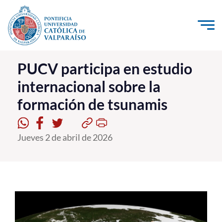
Click acá para ir directamente al contenido
La Universidad
PUCV participa en estudio
internacional sobre la
Investigación, Creación e Innovación
formación de tsunamis
PUCV Internacional
Vinculación con el Medio
Jueves 2 de abril de 2026
Admisión
Pregrado
Postgrado
Formación Continua