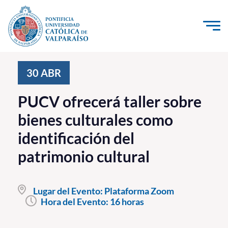
Click acá para ir directamente al contenido
La Universidad
30
ABR
Investigación, Creación e Innovación
PUCV ofrecerá taller sobre
PUCV Internacional
bienes culturales como
Vinculación con el Medio
identificación del
patrimonio cultural
Admisión
Pregrado
Lugar del Evento:
Plataforma Zoom
Hora del Evento:
16 horas
Postgrado
Formación Continua