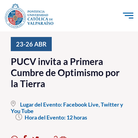
Click acá para ir directamente al contenido
La Universidad
23-26
ABR
Investigación, Creación e Innovación
PUCV invita a Primera
PUCV Internacional
Cumbre de Optimismo por
Vinculación con el Medio
la Tierra
Admisión
Lugar del Evento:
Facebook Live, Twitter y
Pregrado
You Tube
Hora del Evento:
12 horas
Postgrado
Formación Continua