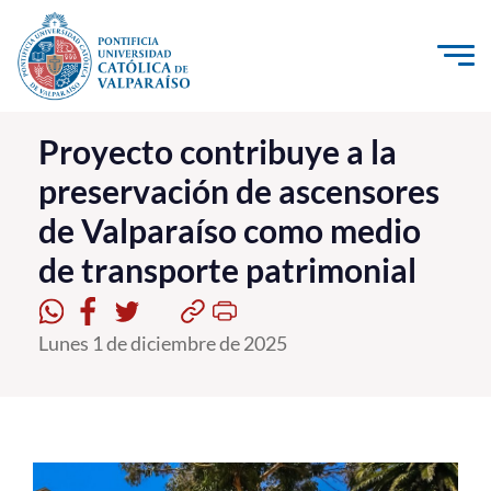
Click acá para ir directamente al contenido
La Universidad
Proyecto contribuye a la
preservación de ascensores
Investigación, Creación e Innovación
de Valparaíso como medio
PUCV Internacional
de transporte patrimonial
Vinculación con el Medio
Admisión
Lunes 1 de diciembre de 2025
Pregrado
Postgrado
Formación Continua