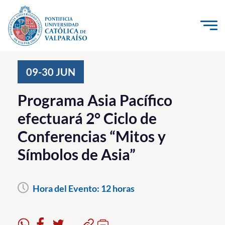
Click acá para ir directamente al contenido
La Universidad
09-30
JUN
Investigación, Creación e Innovación
Programa Asia Pacífico
PUCV Internacional
efectuará 2° Ciclo de
Vinculación con el Medio
Conferencias “Mitos y
Símbolos de Asia”
Admisión
Pregrado
Hora del Evento:
12 horas
Postgrado
Formación Continua