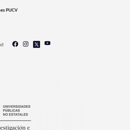
nes PUCV
cl