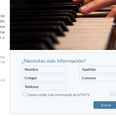
las
año
rma
ías
a y
tre
¿Necesitas más información?
ras
ura
Deseo recibir más información de la PUCV
Enviar