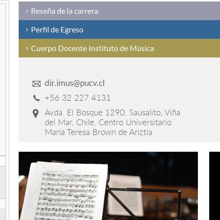
Reseña de la carrera
Perfil de Egreso
Cuerpo Docente Instituto de Música
dir.imus@pucv.cl
+56 32 227 4131
Avda. El Bosque 1290, Sausalito, Viña
del Mar, Chile. Centro Universitario
María Teresa Brown de Ariztía