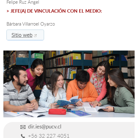
Felipe Ruz Ángel
> JEFE(A) DE VINCULACIÓN CON EL MEDIO:
Estudiantes
Bárbara Villarroel Oyarzo
Académicos
Sitio web
Funcionarios
Alumni
English
dir.ies@pucv.cl
+56 32 227 4051