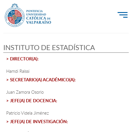
La Universidad
INSTITUTO DE ESTADÍSTICA
Investigación, Creación e Innovación
> DIRECTOR(A):
PUCV Internacional
Vinculación con el Medio
Hamdi Raïssi
> SECRETARIO(A) ACADÉMICO(A):
Admisión
Juan Zamora Osorio
> JEFE(A) DE DOCENCIA:
Pregrado
Patricio Videla Jiménez
Postgrado
> JEFE(A) DE INVESTIGACIÓN:
Formación Continua