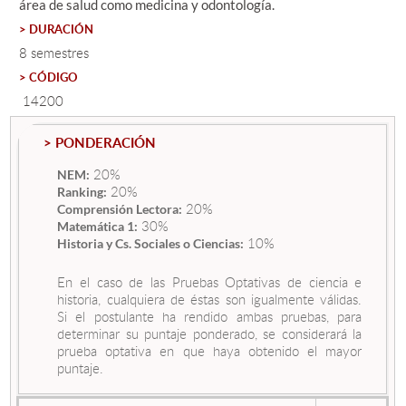
área de salud como medicina y odontología.
> DURACIÓN
Estudiantes
8 semestres
> CÓDIGO
Académicos
14200
Funcionarios
> PONDERACIÓN
Alumni
20%
NEM:
20%
Ranking:
20%
Comprensión Lectora:
30%
English
Matemática 1:
10%
Historia y Cs. Sociales o Ciencias:
En el caso de las Pruebas Optativas de ciencia e
historia, cualquiera de éstas son igualmente válidas.
Si el postulante ha rendido ambas pruebas, para
determinar su puntaje ponderado, se considerará la
prueba optativa en que haya obtenido el mayor
puntaje.