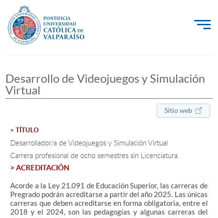
La Universidad
Desarrollo de Videojuegos y Simulación
Investigación, Creación e Innovación
Virtual
PUCV Internacional
Sitio web
Vinculación con el Medio
> TÍTULO
Desarrollador/a de Videojuegos y Simulación Virtual
Admisión
Carrera profesional de ocho semestres sin Licenciatura.
> ACREDITACIÓN
Pregrado
Acorde a la Ley 21.091 de Educación Superior, las carreras de
Postgrado
Pregrado podrán acreditarse a partir del año 2025. Las únicas
carreras que deben acreditarse en forma obligatoria, entre el
2018 y el 2024, son las pedagogías y algunas carreras del
Formación Continua