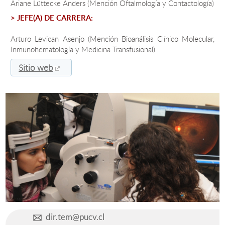
Ariane Lüttecke Anders (Mención Oftalmología y Contactología)
> JEFE(A) DE CARRERA:
Estudiantes
Arturo Levican Asenjo (Mención Bioanálisis Clínico Molecular,
Académicos
Inmunohematología y Medicina Transfusional)
Funcionarios
Sitio web
Alumni
English
dir.tem@pucv.cl