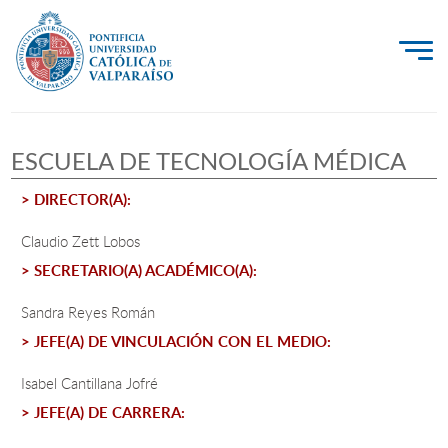
La Universidad
ESCUELA DE TECNOLOGÍA MÉDICA
Investigación, Creación e Innovación
> DIRECTOR(A):
PUCV Internacional
Vinculación con el Medio
Claudio Zett Lobos
> SECRETARIO(A) ACADÉMICO(A):
Admisión
Sandra Reyes Román
> JEFE(A) DE VINCULACIÓN CON EL MEDIO:
Pregrado
Isabel Cantillana Jofré
Postgrado
> JEFE(A) DE CARRERA:
Formación Continua