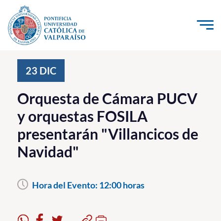
Click acá para ir directamente al contenido
La Universidad
23
DIC
Investigación, Creación e Innovación
Orquesta de Cámara PUCV
PUCV Internacional
y orquestas FOSILA
Vinculación con el Medio
presentarán "Villancicos de
Navidad"
Admisión
Pregrado
Hora del Evento:
12:00 horas
Postgrado
Formación Continua