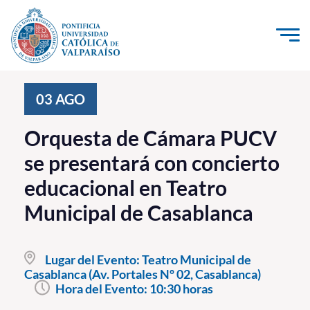
Click acá para ir directamente al contenido
La Universidad
03
AGO
Investigación, Creación e Innovación
Orquesta de Cámara PUCV
PUCV Internacional
se presentará con concierto
Vinculación con el Medio
educacional en Teatro
Municipal de Casablanca
Admisión
Pregrado
Lugar del Evento:
Teatro Municipal de
Casablanca (Av. Portales Nº 02, Casablanca)
Postgrado
Hora del Evento:
10:30 horas
Formación Continua