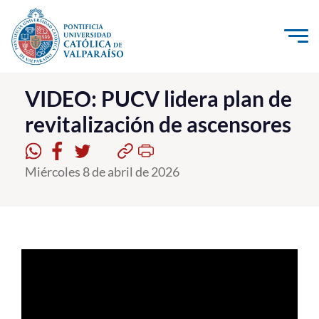
Click acá para ir directamente al contenido
La Universidad
VIDEO: PUCV lidera plan de
revitalización de ascensores
Investigación, Creación e Innovación
PUCV Internacional
Miércoles 8 de abril de 2026
Vinculación con el Medio
Admisión
Pregrado
Postgrado
Formación Continua