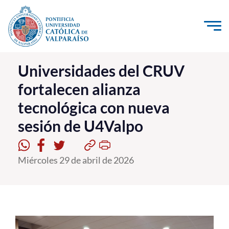
Click acá para ir directamente al contenido
La Universidad
Universidades del CRUV
fortalecen alianza
Investigación, Creación e Innovación
tecnológica con nueva
PUCV Internacional
sesión de U4Valpo
Vinculación con el Medio
Admisión
Miércoles 29 de abril de 2026
Pregrado
Postgrado
Formación Continua