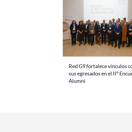
Red G9 fortalece vínculos c
sus egresados en el II° Encu
Alumni