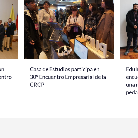
on
Casa de Estudios participa en
EduI
entro
30° Encuentro Empresarial de la
encu
CRCP
una r
peda