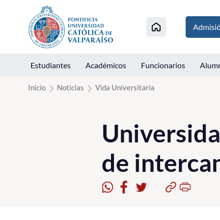
Click acá para ir directamente al contenido
Admisi
Estudiantes
Académicos
Funcionarios
Alum
Inicio
Noticias
Vida Universitaria
Universida
de interc