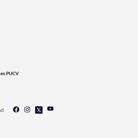
nes PUCV
cl