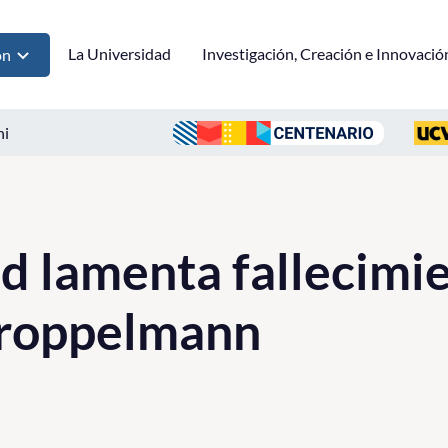
La Universidad
Investigación, Creación e Innovació
ón
ni
d lamenta fallecimi
roppelmann