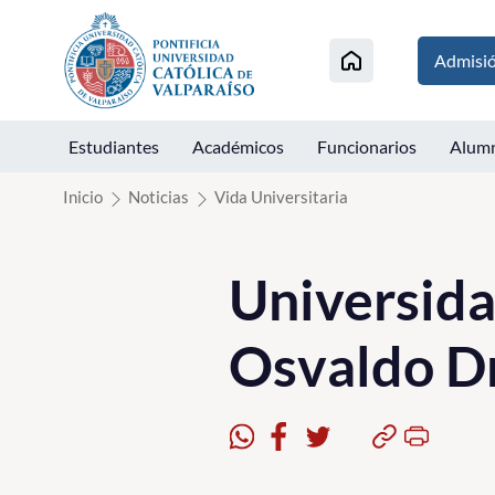
Click acá para ir directamente al contenido
Admisi
Estudiantes
Académicos
Funcionarios
Alum
Inicio
Noticias
Vida Universitaria
Universida
Osvaldo D