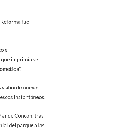
a Reforma fue
to e
a que imprimía se
rometida”.
os y abordó nuevos
frescos instantáneos.
Mar de Concón, tras
ial del parque a las