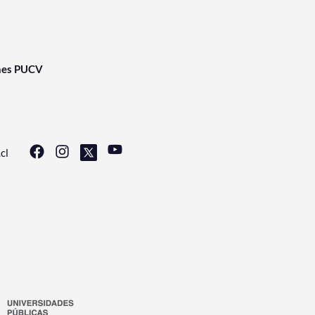
nes PUCV
cl