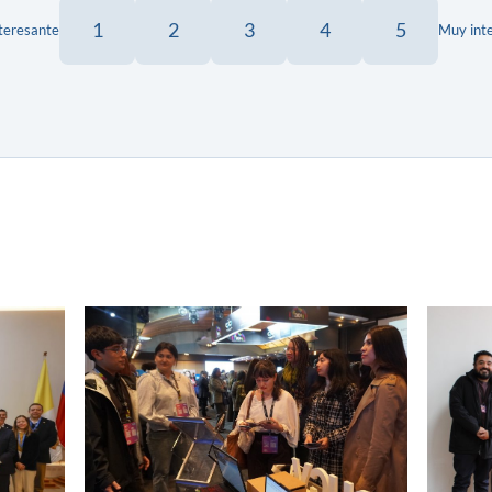
1
2
3
4
5
teresante
Muy int