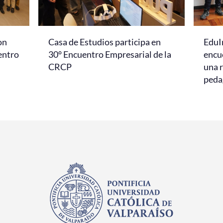
on
Casa de Estudios participa en
EduI
entro
30° Encuentro Empresarial de la
encu
CRCP
una r
peda