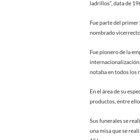
ladrillos”, data de 19
Fue parte del primer
nombrado vicerrecto
Fue pionero de la emp
internacionalización
notaba en todos los 
En el área de su espe
productos, entre ellos
Sus funerales se rea
una misa que se reali