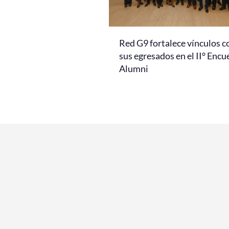
Red G9 fortalece vínculos c
sus egresados en el II° Encu
Alumni