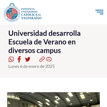
Click acá para ir directamente al contenido
La Universidad
Universidad desarrolla
Escuela de Verano en
Investigación, Creación e Innovación
diversos campus
PUCV Internacional
Vinculación con el Medio
Lunes 6 de enero de 2025
Admisión
Pregrado
Postgrado
Formación Continua