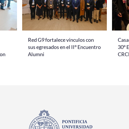
Red G9 fortalece vínculos con
Casa 
l
sus egresados en el II° Encuentro
30° 
con
Alumni
CRC