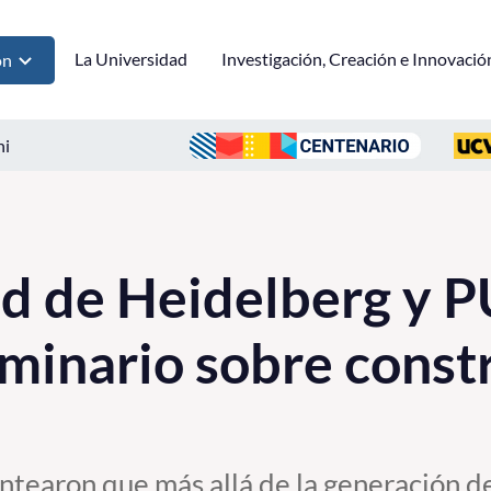
La Universidad
Investigación, Creación e Innovació
ón
ni
ad de Heidelberg y 
eminario sobre const
ntearon que más allá de la generación d