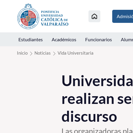
Click acá para ir directamente al contenido
Admisi
Estudiantes
Académicos
Funcionarios
Alum
Inicio
Noticias
Vida Universitaria
Universid
realizan s
discurso
Las organizadoras pla