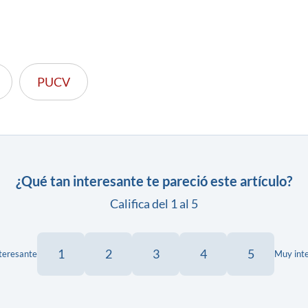
PUCV
¿Qué tan interesante te pareció este artículo?
Califica del 1 al 5
1
2
3
4
5
teresante
Muy int