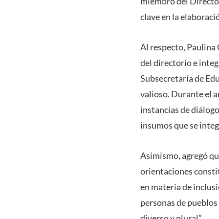
miembro del Director
clave en la elaborac
Al respecto, Paulina
del directorio e inte
Subsecretaría de Ed
valioso. Durante el 
instancias de diálogo
insumos que se integ
Asimismo, agregó que
orientaciones consti
en materia de inclusi
personas de pueblos 
diverso y plural”.