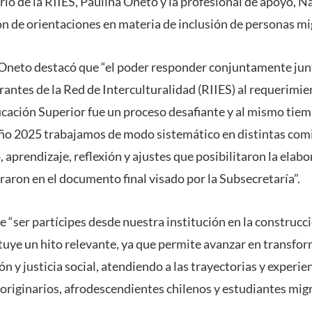
io de la RIIES, Paulina Oneto y la profesional de apoyo, Na
ión de orientaciones en materia de inclusión de personas mi
 Oneto destacó que “el poder responder conjuntamente jun
grantes de la Red de Interculturalidad (RIIES) al requerimie
ucación Superior fue un proceso desafiante y al mismo t
año 2025 trabajamos de modo sistemático en distintas com
, aprendizaje, reflexión y ajustes que posibilitaron la elab
raron en el documento final visado por la Subsecretaría”.
 “ser partícipes desde nuestra institución en la construcc
tuye un hito relevante, ya que permite avanzar en transfo
ón y justicia social, atendiendo a las trayectorias y experie
originarios, afrodescendientes chilenos y estudiantes migr