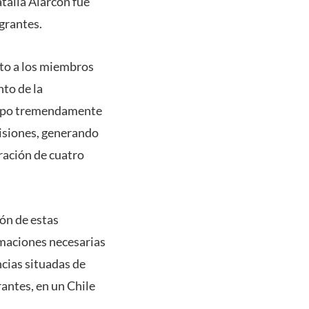
talia Alarcón fue
grantes.
to a los miembros
nto de la
iempo tremendamente
isiones, generando
oración de cuatro
ión de estas
rmaciones necesarias
ncias situadas de
antes, en un Chile