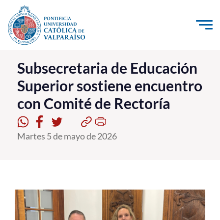
Click acá para ir directamente al contenido
La Universidad
Subsecretaria de Educación
Superior sostiene encuentro
Investigación, Creación e Innovación
con Comité de Rectoría
PUCV Internacional
Vinculación con el Medio
Martes 5 de mayo de 2026
Admisión
Pregrado
Postgrado
Formación Continua