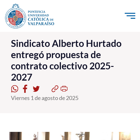
Click acá para ir directamente al contenido
La Universidad
Sindicato Alberto Hurtado
entregó propuesta de
Investigación, Creación e Innovación
contrato colectivo 2025-
PUCV Internacional
2027
Vinculación con el Medio
Admisión
Viernes 1 de agosto de 2025
Pregrado
Postgrado
Formación Continua