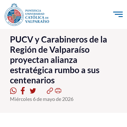
Click acá para ir directamente al contenido
La Universidad
PUCV y Carabineros de la
Región de Valparaíso
Investigación, Creación e Innovación
proyectan alianza
PUCV Internacional
estratégica rumbo a sus
Vinculación con el Medio
centenarios
Admisión
Miércoles 6 de mayo de 2026
Pregrado
Postgrado
Formación Continua