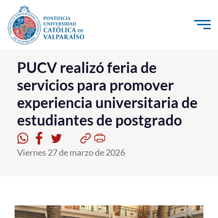
Click acá para ir directamente al contenido
La Universidad
PUCV realizó feria de
servicios para promover
Investigación, Creación e Innovación
experiencia universitaria de
PUCV Internacional
estudiantes de postgrado
Vinculación con el Medio
Admisión
Viernes 27 de marzo de 2026
Pregrado
Postgrado
Formación Continua