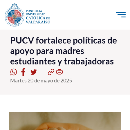
Click acá para ir directamente al contenido
La Universidad
PUCV fortalece políticas de
apoyo para madres
Investigación, Creación e Innovación
estudiantes y trabajadoras
PUCV Internacional
Vinculación con el Medio
Martes 20 de mayo de 2025
Admisión
Pregrado
Postgrado
Formación Continua