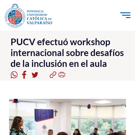
Click acá para ir directamente al contenido
La Universidad
PUCV efectuó workshop
internacional sobre desafíos
Investigación, Creación e Innovación
de la inclusión en el aula
PUCV Internacional
Vinculación con el Medio
Admisión
Pregrado
Postgrado
Formación Continua