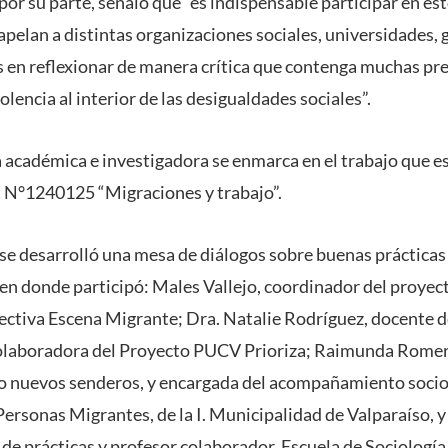
por su parte, señaló que “es indispensable participar en es
apelan a distintas organizaciones sociales, universidades, 
 en reflexionar de manera crítica que contenga muchas pre
olencia al interior de las desigualdades sociales”.
la académica e investigadora se enmarca en el trabajo que e
t N°1240125 “Migraciones y trabajo”.
 se desarrolló una mesa de diálogos sobre buenas prácticas 
en donde participó: Males Vallejo, coordinador del proyec
lectiva Escena Migrante; Dra. Natalie Rodríguez, docente d
olaboradora del Proyecto PUCV Prioriza; Raimunda Romer
o nuevos senderos, y encargada del acompañamiento socio
ersonas Migrantes, de la I. Municipalidad de Valparaíso, y 
 de prácticas y profesor colaborador, Escuela de Sociología