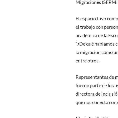
Migraciones (SERMIG) 
El espacio tuvo como 
el trabajo con person
académica de la Escue
“¿De qué hablamos cu
la migración como un
entre otros.
Representantes de mu
fueron parte de los a
directora de Inclusió
que nos conecta con e