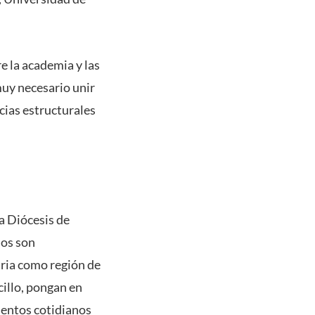
e la academia y las
muy necesario unir
cias estructurales
a Diócesis de
ios son
aria como región de
illo, pongan en
ientos cotidianos