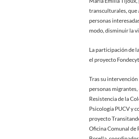
María Emilia Tijoux, 
transculturales, que 
personas interesadas
modo, disminuir la vi
La participación de 
el proyecto Fondecy
Tras su intervención
personas migrantes, 
Resistencia de la Co
Psicología PUCV y c
proyecto Transitand
Oficina Comunal de P
Borella, coordinador