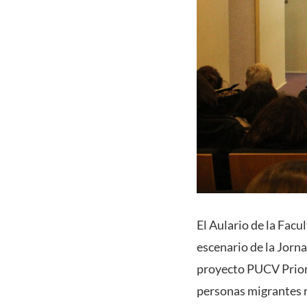
El Aulario de la Facu
escenario de la Jorn
proyecto PUCV Priori
personas migrantes r