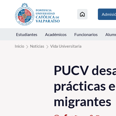
Click acá para ir directamente al contenido
Admisi
Estudiantes
Académicos
Funcionarios
Alum
Inicio
Noticias
Vida Universitaria
PUCV desar
prácticas 
migrantes