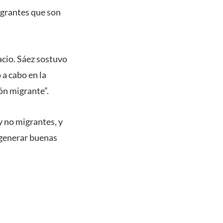
igrantes que son
acio. Sáez sostuvo
a cabo en la
ón migrante”.
y no migrantes, y
 generar buenas