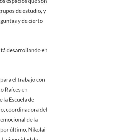
tos espacios que son
grupos de estudio, y
guntas y de cierto
stá desarrollando en
para el trabajo con
to Raíces en
e la Escuela de
o, coordinadora del
emocional de la
por último, Nikolai
, Universidad de