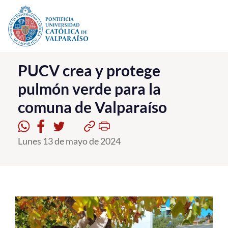
Click acá para ir directamente al contenido
La Universidad
PUCV crea y protege
pulmón verde para la
Investigación, Creación e Innovación
comuna de Valparaíso
PUCV Internacional
Vinculación con el Medio
Lunes 13 de mayo de 2024
Admisión
Pregrado
Postgrado
Formación Continua