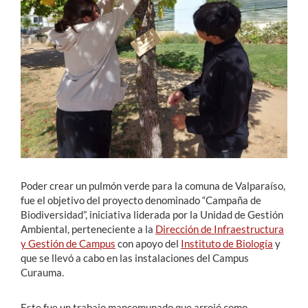
Estudiantes
Académicos
Funcionarios
Alumni
English
Poder crear un pulmón verde para la comuna de Valparaíso,
fue el objetivo del proyecto denominado “Campaña de
Biodiversidad”, iniciativa liderada por la Unidad de Gestión
Ambiental, perteneciente a la
Dirección de Infraestructura
y Gestión de Campus
con apoyo del
Instituto de Biología
y
que se llevó a cabo en las instalaciones del Campus
Curauma.
Este fue un trabajo mancomunado que arrojó como