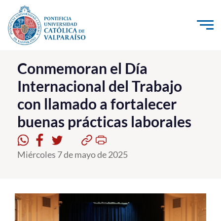
Click acá para ir directamente al contenido
La Universidad
Conmemoran el Día
Internacional del Trabajo
Investigación, Creación e Innovación
con llamado a fortalecer
PUCV Internacional
buenas prácticas laborales
Vinculación con el Medio
Admisión
Miércoles 7 de mayo de 2025
Pregrado
Postgrado
Formación Continua