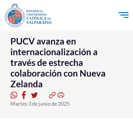
Click acá para ir directamente al contenido
La Universidad
PUCV avanza en
internacionalización a
Investigación, Creación e Innovación
través de estrecha
PUCV Internacional
colaboración con Nueva
Vinculación con el Medio
Zelanda
Admisión
Martes 3 de junio de 2025
Pregrado
Postgrado
Formación Continua