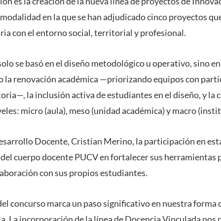
ión es la creación de la nueva línea de proyectos de Innova
modalidad en la que se han adjudicado cinco proyectos que
ia con el entorno social, territorial y profesional.
 solo se basó en el diseño metodológico u operativo, sino en
 la renovación académica —priorizando equipos con partici
oria—, la inclusión activa de estudiantes en el diseño, y la 
veles: micro (aula), meso (unidad académica) y macro (instit
esarrollo Docente, Cristian Merino, la participación en es
 del cuerpo docente PUCV en fortalecer sus herramientas 
laboración con sus propios estudiantes.
del concurso marca un paso significativo en nuestra forma 
ia. La incorporación de la línea de Docencia Vinculada nos 