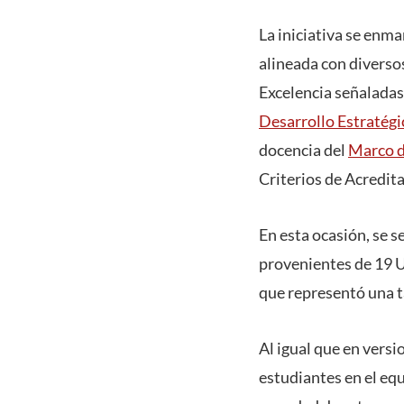
La iniciativa se enm
alineada con diverso
Excelencia señaladas
Desarrollo Estratég
docencia del
Marco d
Criterios de Acredit
En esta ocasión, se 
provenientes de 19 U
que representó una t
Al igual que en versi
estudiantes en el equ