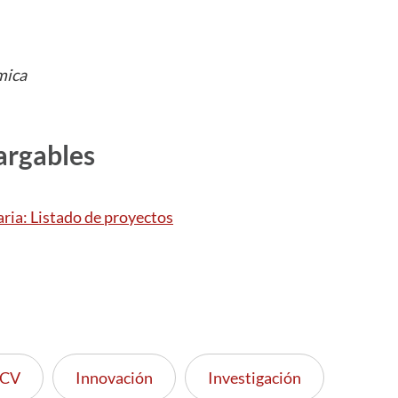
mica
argables
ria: Listado de proyectos
CV
Innovación
Investigación