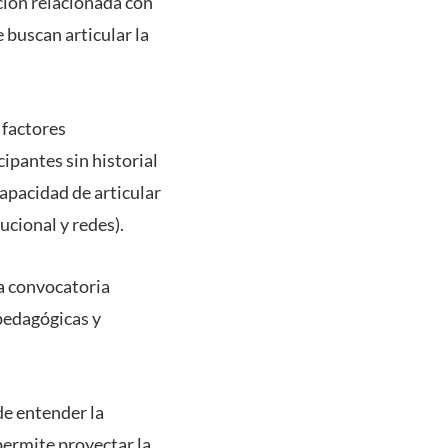
ción relacionada con
 buscan articular la
 factores
pantes sin historial
capacidad de articular
ucional y redes).
ta convocatoria
pedagógicas y
de entender la
permite proyectar la