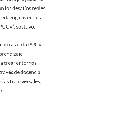
n los desafíos reales
 pedagógicas en sus
a PUCV”, sostuvo.
temáticas en la PUCV
aprendizaje
ra crear entornos
 través de docencia
ncias transversales,
o.