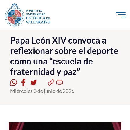
Click acá para ir directamente al contenido
La Universidad
Papa León XIV convoca a
reflexionar sobre el deporte
Investigación, Creación e Innovación
como una “escuela de
PUCV Internacional
fraternidad y paz”
Vinculación con el Medio
Admisión
Miércoles 3 de junio de 2026
Pregrado
Postgrado
Formación Continua